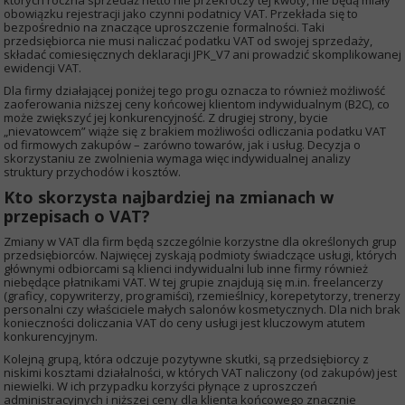
których roczna sprzedaż netto nie przekroczy tej kwoty, nie będą miały
obowiązku rejestracji jako czynni podatnicy VAT. Przekłada się to
bezpośrednio na znaczące uproszczenie formalności. Taki
przedsiębiorca nie musi naliczać podatku VAT od swojej sprzedaży,
składać comiesięcznych deklaracji JPK_V7 ani prowadzić skomplikowanej
ewidencji VAT.
Dla firmy działającej poniżej tego progu oznacza to również możliwość
zaoferowania niższej ceny końcowej klientom indywidualnym (B2C), co
może zwiększyć jej konkurencyjność. Z drugiej strony, bycie
„nievatowcem” wiąże się z brakiem możliwości odliczania podatku VAT
od firmowych zakupów – zarówno towarów, jak i usług. Decyzja o
skorzystaniu ze zwolnienia wymaga więc indywidualnej analizy
struktury przychodów i kosztów.
Kto skorzysta najbardziej na zmianach w
przepisach o VAT?
Zmiany w VAT dla firm będą szczególnie korzystne dla określonych grup
przedsiębiorców. Najwięcej zyskają podmioty świadczące usługi, których
głównymi odbiorcami są klienci indywidualni lub inne firmy również
niebędące płatnikami VAT. W tej grupie znajdują się m.in. freelancerzy
(graficy, copywriterzy, programiści), rzemieślnicy, korepetytorzy, trenerzy
personalni czy właściciele małych salonów kosmetycznych. Dla nich brak
konieczności doliczania VAT do ceny usługi jest kluczowym atutem
konkurencyjnym.
Kolejną grupą, która odczuje pozytywne skutki, są przedsiębiorcy z
niskimi kosztami działalności, w których VAT naliczony (od zakupów) jest
niewielki. W ich przypadku korzyści płynące z uproszczeń
administracyjnych i niższej ceny dla klienta końcowego znacznie