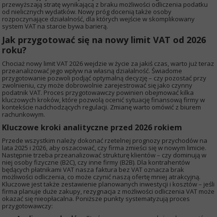
przewyższają stratę wynikającą z braku możliwości odliczenia podatku
od nielicznych wydatków. Nowy próg docenią także osoby
rozpoczynające działalność, dla których wejście w skomplikowany
system VAT na starcie bywa barierą.
Jak przygotować się na nowy limit VAT od 2026
roku?
Chociaż nowy limit VAT 2026 wejdzie w życie za jakiś czas, warto już teraz
przeanalizować jego wpływ na własną działalność. Świadome
przygotowanie pozwoli podjąć optymalną decyzję – czy pozostać przy
zwolnieniu, czy może dobrowolnie zarejestrować się jako czynny
podatnik VAT. Proces przygotowawczy powinien obejmować kilka
kluczowych kroków, które pozwolą ocenić sytuację finansową firmy w
kontekście nadchodzących regulacji. Zmianę warto omówić z biurem
rachunkowym.
Kluczowe kroki analityczne przed 2026 rokiem
Przede wszystkim należy dokonać rzetelnej prognozy przychodów na
lata 2025 i 2026, aby oszacować, czy firma zmieści się w nowym limicie.
Następnie trzeba przeanalizować strukturę klientów – czy dominują w
niej osoby fizyczne (B2C), czy inne firmy (B2B). Dla kontrahentów
będących płatnikami VAT nasza faktura bez VAT oznacza brak
możliwości odliczenia, co może czynić naszą ofertę mniej atrakcyjną.
Kluczowe jest także zestawienie planowanych inwestycji i kosztów – jeśli
firma planuje duże zakupy, rezygnacja z możliwości odliczenia VAT może
okazać się nieopłacalna. Poniższe punkty systematyzują proces
przygotowawczy: