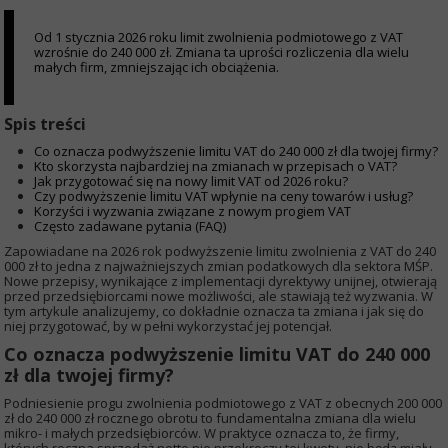
Od 1 stycznia 2026 roku limit zwolnienia podmiotowego z VAT
wzrośnie do 240 000 zł. Zmiana ta uprości rozliczenia dla wielu
małych firm, zmniejszając ich obciążenia.
Spis treści
Co oznacza podwyższenie limitu VAT do 240 000 zł dla twojej firmy?
Kto skorzysta najbardziej na zmianach w przepisach o VAT?
Jak przygotować się na nowy limit VAT od 2026 roku?
Czy podwyższenie limitu VAT wpłynie na ceny towarów i usług?
Korzyści i wyzwania związane z nowym progiem VAT
Często zadawane pytania (FAQ)
Zapowiadane na 2026 rok podwyższenie limitu zwolnienia z VAT do 240
000 zł to jedna z najważniejszych zmian podatkowych dla sektora MŚP.
Nowe przepisy, wynikające z implementacji dyrektywy unijnej, otwierają
przed przedsiębiorcami nowe możliwości, ale stawiają też wyzwania. W
tym artykule analizujemy, co dokładnie oznacza ta zmiana i jak się do
niej przygotować, by w pełni wykorzystać jej potencjał.
Co oznacza podwyższenie limitu VAT do 240 000
zł dla twojej firmy?
Podniesienie progu zwolnienia podmiotowego z VAT z obecnych 200 000
zł do 240 000 zł rocznego obrotu to fundamentalna zmiana dla wielu
mikro- i małych przedsiębiorców. W praktyce oznacza to, że firmy,