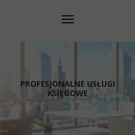
PROFESJONALNE USŁUGI
KSIĘGOWE