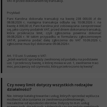
VAT-R przed dokonaniem tej transakcji.
Przykład:
Pani Karolina dokonała transakcji na kwotę 238 000,00 zł do
08.08.2026 r, następna transakcja odbyła się 10.08.2026 r. na
kwotę 4 000,00 zł, Pani Karolina jest zobowiązana zarejestrować
się, jako czynny podatnik VAT, przed dniem dokonania transakcji,
która przekracza limit, czyli zgłoszenia powinna dokonać
09.08.2026 r. W takim przypadku w formularzu zgłoszeniowym
VAT-R, powinna podać datę zgłoszenia do VAT 10.09.2026 r,
zgłoszenie musi być dokonane 09.08.2026 r.
Art. 113 ust. 5 ustawy o VAT:
„Jeżeli wartość sprzedaży zwolnionej od podatku na podstawie
ust. 1 przekroczy kwotę, o której mowa w ust. 1, zwolnienie traci
moc, począwszy od czynności, którą przekroczono tę kwotę”.
Czy nowy limit dotyczy wszystkich rodzajów
działalności?
Nie. Istnieje katalog towarów i usług, których sprzedaż wyklucza
możliwość skorzystania ze zwolnienia podmiotowego,
niezależnie od wysokości obrotów. Dotyczy to m.in. usług
prawniczych, doradczych, jubilerskich czy sprzedaży niektórych