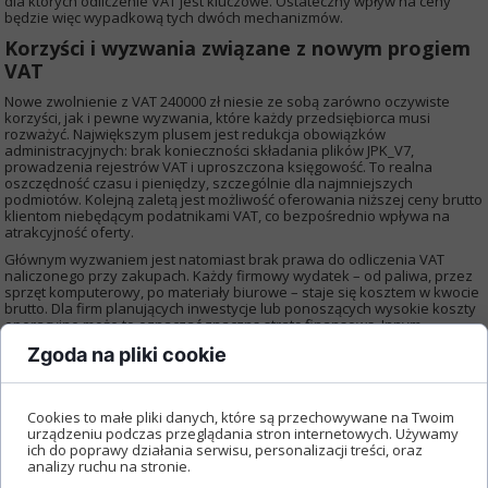
dla których odliczenie VAT jest kluczowe. Ostateczny wpływ na ceny
będzie więc wypadkową tych dwóch mechanizmów.
Korzyści i wyzwania związane z nowym progiem
VAT
Nowe zwolnienie z VAT 240000 zł niesie ze sobą zarówno oczywiste
korzyści, jak i pewne wyzwania, które każdy przedsiębiorca musi
rozważyć. Największym plusem jest redukcja obowiązków
administracyjnych: brak konieczności składania plików JPK_V7,
prowadzenia rejestrów VAT i uproszczona księgowość. To realna
oszczędność czasu i pieniędzy, szczególnie dla najmniejszych
podmiotów. Kolejną zaletą jest możliwość oferowania niższej ceny brutto
klientom niebędącym podatnikami VAT, co bezpośrednio wpływa na
atrakcyjność oferty.
Głównym wyzwaniem jest natomiast brak prawa do odliczenia VAT
naliczonego przy zakupach. Każdy firmowy wydatek – od paliwa, przez
sprzęt komputerowy, po materiały biurowe – staje się kosztem w kwocie
brutto. Dla firm planujących inwestycje lub ponoszących wysokie koszty
operacyjne może to oznaczać znaczną stratę finansową. Innym
minusem jest potencjalnie niższa atrakcyjność w oczach partnerów
Zgoda na pliki cookie
biznesowych, którzy są płatnikami VAT i preferują współpracę z firmami,
od których mogą odliczyć podatek. Dlatego decyzja o skorzystaniu ze
zwolnienia musi być starannie przemyślana.
Cookies to małe pliki danych, które są przechowywane na Twoim
Często zadawane pytania (FAQ)
urządzeniu podczas przeglądania stron internetowych. Używamy
ich do poprawy działania serwisu, personalizacji treści, oraz
analizy ruchu na stronie.