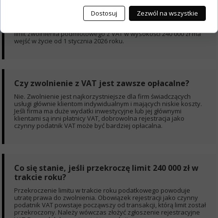
Od kiedy dokładnie zacznie obowiązywać nowy
limit VAT?
Dostosuj
Zezwól na wszystkie
Prezydent
RP podpisał ustawę z dnia 24 czerwca 2025 r, nowy
limit zwolnienia podmiotowego z VAT w wysokości 240 000 zł ma
wejść w życie od 1 stycznia 2026 roku.
Czy zwolnienie z VAT jest zawsze opłacalne?
Nie. Zwolnienie jest najkorzystniejsze dla firm świadczących
usługi głównie klientom indywidualnym i mających niskie koszty.
Jeśli firma ma duże wydatki inwestycyjne lub jej głównymi
klientami są inni płatnicy VAT, dobrowolna rejestracja jako
czynny podatnik VAT może być bardziej opłacalna.
Co się stanie, jeśli przekroczę limit 240 000 zł w
trakcie roku?
Przekroczenie limitu w trakcie roku podatkowego powoduje
utratę prawa do zwolnienia. Obowiązek rejestracji jako czynny
podatnik VAT powstaje począwszy od transakcji, którą limit został
przekroczony. Należy wówczas złożyć zgłoszenie rejestracyjne