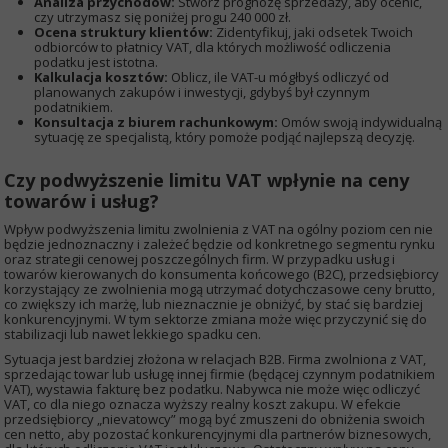
Analiza przychodów:
Stwórz prognozę sprzedaży, aby ocenić,
czy utrzymasz się poniżej progu 240 000 zł.
Ocena struktury klientów:
Zidentyfikuj, jaki odsetek Twoich
odbiorców to płatnicy VAT, dla których możliwość odliczenia
podatku jest istotna.
Kalkulacja kosztów:
Oblicz, ile VAT-u mógłbyś odliczyć od
planowanych zakupów i inwestycji, gdybyś był czynnym
podatnikiem.
Konsultacja z biurem rachunkowym:
Omów swoją indywidualną
sytuację ze specjalistą, który pomoże podjąć najlepszą decyzję.
Czy podwyższenie limitu VAT wpłynie na ceny
towarów i usług?
Wpływ podwyższenia limitu zwolnienia z VAT na ogólny poziom cen nie
będzie jednoznaczny i zależeć będzie od konkretnego segmentu rynku
oraz strategii cenowej poszczególnych firm. W przypadku usług i
towarów kierowanych do konsumenta końcowego (B2C), przedsiębiorcy
korzystający ze zwolnienia mogą utrzymać dotychczasowe ceny brutto,
co zwiększy ich marżę, lub nieznacznie je obniżyć, by stać się bardziej
konkurencyjnymi. W tym sektorze zmiana może więc przyczynić się do
stabilizacji lub nawet lekkiego spadku cen.
Sytuacja jest bardziej złożona w relacjach B2B. Firma zwolniona z VAT,
sprzedając towar lub usługę innej firmie (będącej czynnym podatnikiem
VAT), wystawia fakturę bez podatku. Nabywca nie może więc odliczyć
VAT, co dla niego oznacza wyższy realny koszt zakupu. W efekcie
przedsiębiorcy „nievatowcy” mogą być zmuszeni do obniżenia swoich
cen netto, aby pozostać konkurencyjnymi dla partnerów biznesowych,